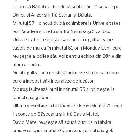
La pauză Rădoi decide două schimbări – îi scoate pe
Bancu și Anzor și intră Ștefan și Băluță.
Minutul 57 – o nouă dublă schimbare la Universitatea –
ies Paradela și Crețu și intră Nsimba și Cicâldău.
Universitatea reușește să readucă egalitatea pe
tabela de marcaj în minutul 61 prin Monday Etim, care
reușește al doilea său gol pentru echipa din Bănie din
afara careului.
Golul egalizator a reușit să animeze și tribuna a doua
care a început să-i încurajeze pe jucători.
Mogoș faultează inutil în minutul 55 și primește, la
rândul său, galben.
Ultima schimbare a lui Rădoi are loc în minutul 71 cand
îl scoate pe Băsceanu și intră Davis Matei.
David Matei reușește să aducă bucuria în tabăra
craioveană, în minutul 76, și înscrie primul său gol.