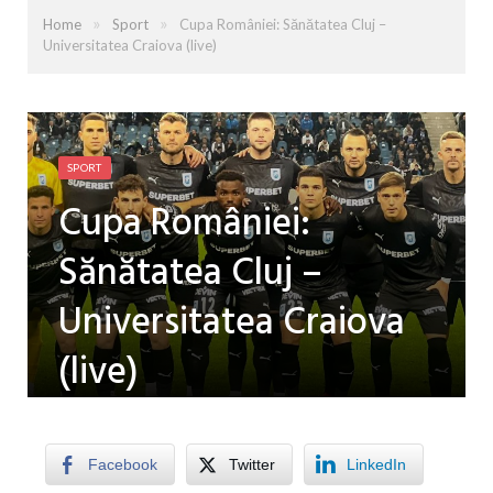
»
»
Home
Sport
Cupa României: Sănătatea Cluj –
Universitatea Craiova (live)
SPORT
Cupa României:
Sănătatea Cluj –
Universitatea Craiova
(live)
by
LUISA PATRU
on
29 OCTOMBRIE 2025
0
COMMENTS
Facebook
Twitter
LinkedIn