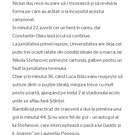
Niciun duș rece nu pare să-i trezească și să revină la
forma pe care au arătat-o la începutul acestui
campionat.
În minutul 22, juveții cer un henț în careu, dar
Constantin Olaru lasă jocul să continue.
La jumătatea primei reprize, Universitatea are deja cel
puțin trei ocazii ratate din condiții ideale de a marca, iar
Nikola Stefanovic primește cartonaș galben pentru un
fault la jumătatea terenului.
Chiar și în minutul 36, când Luca Băsceanu reușește să
șuteze dintr-o poziție ideală, mingea trece cu mult
peste poartă, ajungând pe inelul 2 al stadionului acolo
unde se aflau fanii Științei.
Bambiliciul practicat de craioveni a dus la primirea unui
gol în minutul 44. Și nu orice fel de gol – un autogol al
lui Stefanovic care interceptează o pasă a lui Gaddo și
îl „învinge” pe Laurențiu Popescu.