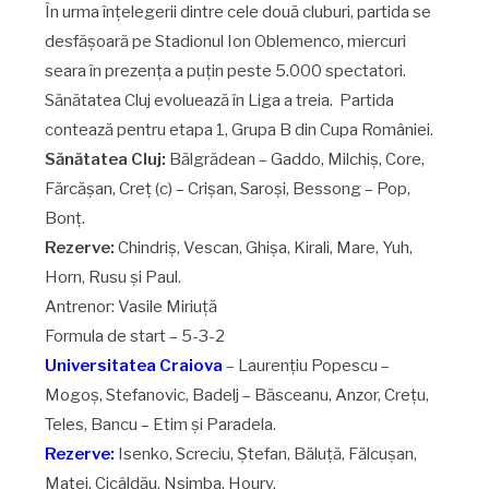
În urma înțelegerii dintre cele două cluburi, partida se
desfășoară pe Stadionul Ion Oblemenco, miercuri
seara în prezența a puțin peste 5.000 spectatori.
Sănătatea Cluj evoluează în Liga a treia. Partida
contează pentru etapa 1, Grupa B din Cupa României.
Sănătatea Cluj:
Bălgrădean – Gaddo, Milchiș, Core,
Fărcășan, Creț (c) – Crișan, Saroși, Bessong – Pop,
Bonț.
Rezerve:
Chindriș, Vescan, Ghișa, Kirali, Mare, Yuh,
Horn, Rusu și Paul.
Antrenor: Vasile Miriuță
Formula de start – 5-3-2
Universitatea Craiova
– Laurențiu Popescu –
Mogoș, Stefanovic, Badelj – Băsceanu, Anzor, Crețu,
Teles, Bancu – Etim și Paradela.
Rezerve:
Isenko, Screciu, Ștefan, Băluță, Fălcușan,
Matei, Cicâldău, Nsimba, Houry.