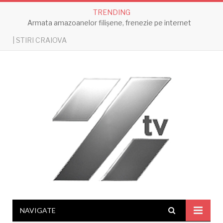
TRENDING
Armata amazoanelor filișene, frenezie pe internet
| STIRI CRAIOVA
NAVIGATE