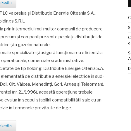
nkedIn
PLC va prelua și Distribuție Energie Olteania S.A.,
C
Holdings S.R.L
S
a prin intermediul mai multor companii de producere
, precum și companii prezente pe piața distribuției de
C
o
trice și a gazelor naturale.
onale specializate și asigură funcționarea eficientă a
S
A
ii operaționale, comerciale și administrative.
cietate de tip holding. Distribuție Energie Oltenia S.A.
D
lementată de distribuție a energiei electrice în sud-
olj, Olt, Vâlcea, Mehedinți, Gorj, Argeș și Teleorman).
renţei (nr. 21/1996), această operaţiune trebuie
 evalua în scopul stabilirii compatibilităţii sale cu un
cizie în termenele prevăzute de lege.
nkedIn