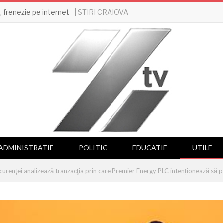
| STIRI CRAIOVA
 frenezie pe internet
ADMINISTRATIE
POLITIC
EDUCATIE
UTILE
curenţei analizează tranzacţia prin care Premier Energy PLC intenționează să 