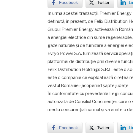
Facebook
Twitter
Li
În urma acestei tranzacții, Premier Energy 
deținută, în prezent, de Felix Distribution 
Grupul Premier Energy activează în Români
a energiei electrice din surse regenerabile
gaze naturale și de furnizare a energiei elec
Evryo Power S.A. furnizează servicii operați
platformei de distribuție prin diverse funcț
Felix Distribution Holdings S.R.L. este o so
este o companie ce exploatează o rețea reg
vestul României (acoperind șapte județe – D
În conformitate cu prevederile Legii concu
autorizată de Consiliul Concurenţei, care o va
mediu concurenţial normal şi va emite o de
Facebook
Twitter
Li