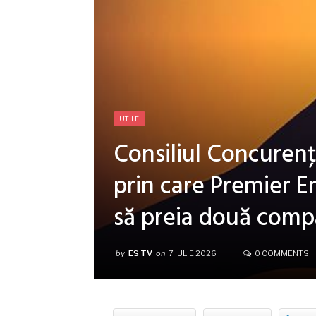
UTILE
Consiliul Concurenţ
prin care Premier 
să preia două comp
by
ES TV
on
7 IULIE 2026
0 COMMENTS