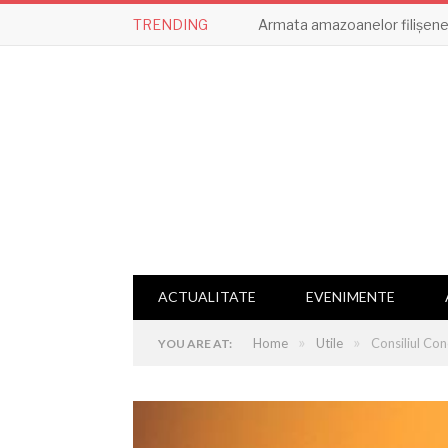
TRENDING
Armata amazoanelor filișene,
ACTUALITATE
EVENIMENTE
»
»
Home
Utile
Consiliul Con
YOU ARE AT: