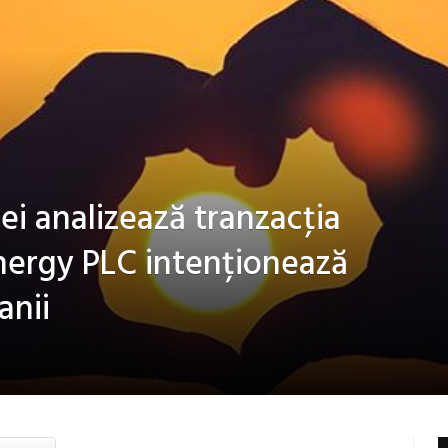
ei analizează tranzacţia
Energy PLC intenționează
anii