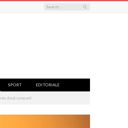
SPORT
EDITORIALE
preia două companii