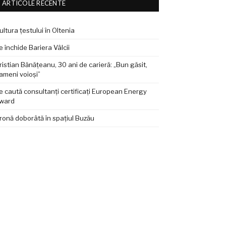
ARTICOLE RECENTE
ultura țestului în Oltenia
e închide Bariera Vâlcii
ristian Bănățeanu, 30 ani de carieră: „Bun găsit,
ameni voioși”
e caută consultanți certificați European Energy
ward
ronă doborâtă în spațiul Buzău