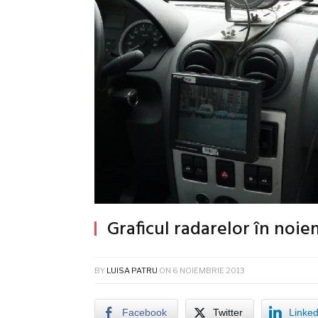
Graficul radarelor în noie
BY
LUISA PATRU
ON
6 NOIEMBRIE 2013
Facebook
Twitter
Linked