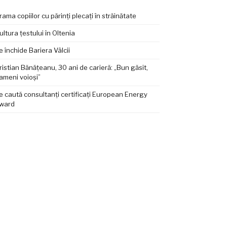
rama copiilor cu părinți plecați în străinătate
ultura țestului în Oltenia
e închide Bariera Vâlcii
ristian Bănățeanu, 30 ani de carieră: „Bun găsit,
ameni voioși”
e caută consultanți certificați European Energy
ward