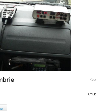
mbrie
2
UTILE
In