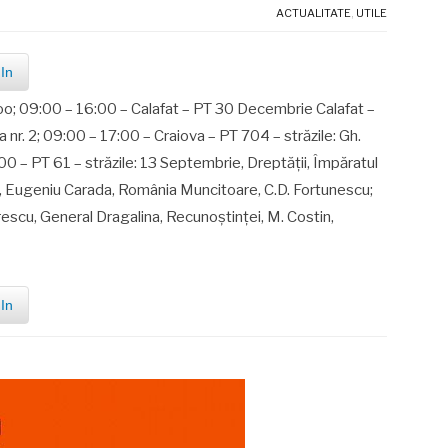
ACTUALITATE
,
UTILE
In
o; 09:00 – 16:00 – Calafat – PT 30 Decembrie Calafat –
nr. 2; 09:00 – 17:00 – Craiova – PT 704 – străzile: Gh.
:00 – PT 61 – străzile: 13 Septembrie, Dreptăţii, Împăratul
li, Eugeniu Carada, România Muncitoare, C.D. Fortunescu;
rescu, General Dragalina, Recunoştinţei, M. Costin,
In