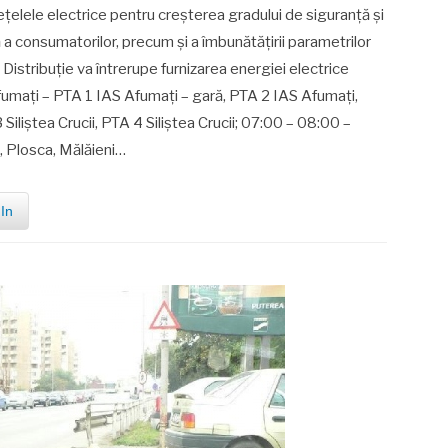
eţelele electrice pentru creşterea gradului de siguranţă şi
 a consumatorilor, precum şi a îmbunătăţirii parametrilor
Z Distribuţie va întrerupe furnizarea energiei electrice
 Afumaţi – PTA 1 IAS Afumaţi – gară, PTA 2 IAS Afumaţi,
3 Siliştea Crucii, PTA 4 Siliştea Crucii; 07:00 – 08:00 –
, Plosca, Mălăieni…
In