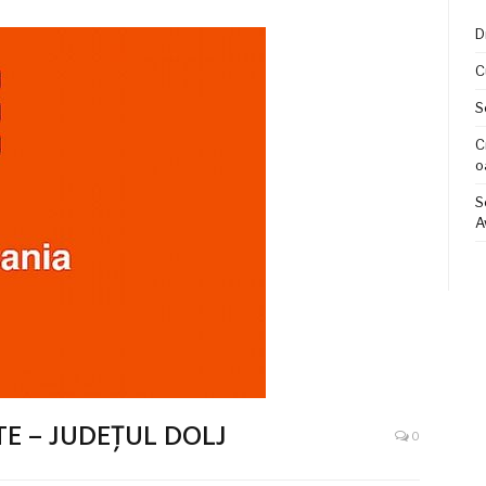
D
C
S
C
o
S
A
E – JUDEŢUL DOLJ
0