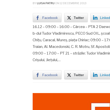
BY
LUISA PATRU
ON
12 DECEMBRIE 2013
Facebook
Twitter
Linked
16.12 – 09:00 – 16:00 – Cârcea – PTA 2 Daewo
b-dul Tudor Vladimirescu, PECO Sud OIL, şcoala 
Chiţu, Caracal, Mureş, piaţa Chiriac; 09:00 – 17
Traian, Al. Macedonski, C. R. Motru, Sf. Aposto
09:00 – 17:00 – PT 21 – străzile: Tudor Vladimi
Crişului, Jieţului,…
Facebook
Twitter
Linked