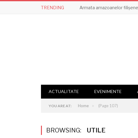
TRENDING
Armata amazoanelor filișene,
ACTUALITATE
EVENIMENTE
»
Home
(Page 107)
YOU ARE AT:
BROWSING:
UTILE