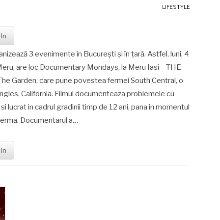
LIFESTYLE
In
ează 3 evenimente în București și în țară. Astfel, luni, 4
a Meru, are loc Documentary Mondays, la Meru Iasi – THE
he Garden, care pune povestea fermei South Central, o
ngles, California. Filmul documenteaza problemele cu
si lucrat in cadrul gradinii timp de 12 ani, pana in momentul
a ferma. Documentarul a…
In