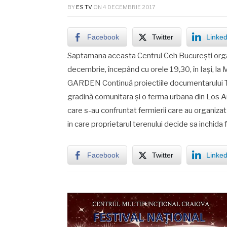
BY
ES TV
ON
4 DECEMBRIE 2017
Facebook
Twitter
Linked
Saptamana aceasta Centrul Ceh București organiz
decembrie, începând cu orele 19,30, în Iași, l
GARDEN Continuă proiectiile documentarului T
gradină comunitara și o ferma urbana din Los A
care s-au confruntat fermierii care au organizat 
in care proprietarul terenului decide sa inchid
Facebook
Twitter
Linked