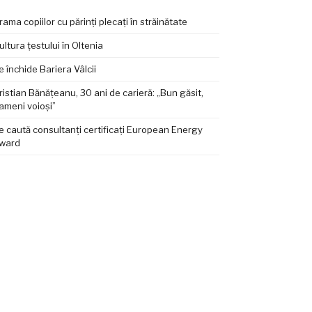
rama copiilor cu părinți plecați în străinătate
ultura țestului în Oltenia
e închide Bariera Vâlcii
ristian Bănățeanu, 30 ani de carieră: „Bun găsit,
ameni voioși”
e caută consultanți certificați European Energy
ward