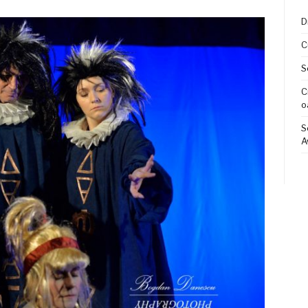
D
C
S
C
o
S
A