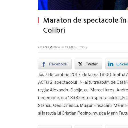
Maraton de spectacole în
Colibri
BY
ES TV
ON
4 DECEMBRIE 2017
Facebook
Twitter
Linked
Joi, 7 decembrie 2017, de la ora 19:00 Teatrul ACT
ACTul 2, spectacolul „N-ai tu treabă!“, de Cătă
regia: Alexandru Dabija, cu: Marcel Iureş, Andrei
decembrie, ora 18:00 este a spectacolului „Fu
Stancu, Geo Dinescu, Mugur Prisăcaru, Marin Fag
și în regia lui Cristian Pepino, muzica Marin F