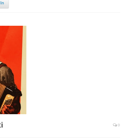
In
i
0