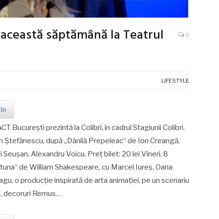
 această săptămână la Teatrul
0
LIFESTYLE
In
 București prezintă la Colibri, în cadrul Stagiunii Colibri.
lin Ştefănescu, după „Dănilă Prepeleac“ de Ion Creangă,
 Seuşan, Alexandru Voicu. Preț bilet: 20 lei Vineri, 8
rtuna“ de William Shakespeare, cu Marcel Iureș, Oana
u, o producție inspirată de arta animației, pe un scenariu
agu, decoruri Remus…