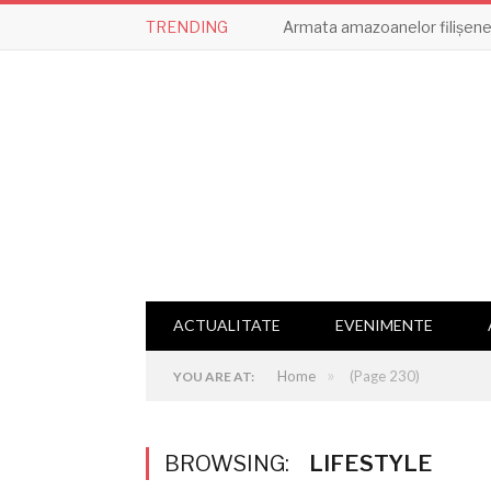
TRENDING
Armata amazoanelor filișene,
ACTUALITATE
EVENIMENTE
»
Home
(Page 230)
YOU ARE AT:
BROWSING:
LIFESTYLE