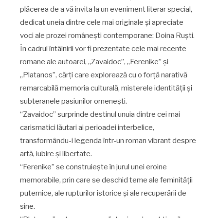
plăcerea de a vă invita la un eveniment literar special,
dedicat uneia dintre cele mai originale și apreciate
voci ale prozei românești contemporane: Doina Ruști.
În cadrul întâlnirii vor fi prezentate cele mai recente
romane ale autoarei, „Zavaidoc”, „Ferenike” și
„Platanos”, cărți care explorează cu o forță narativă
remarcabilă memoria culturală, misterele identității și
subteranele pasiunilor omenești.
“Zavaidoc” surprinde destinul unuia dintre cei mai
carismatici lăutari ai perioadei interbelice,
transformându-i legenda într-un roman vibrant despre
artă, iubire și libertate.
“Ferenike” se construiește în jurul unei eroine
memorabile, prin care se deschid teme ale feminității
puternice, ale rupturilor istorice și ale recuperării de
sine.