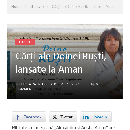
»
»
Home
Lifestyle
Cărți ale Doinei Ruști, lansate la Aman
LIFESTYLE
Cărți ale Doinei Ruști,
lansate la Aman
by
LUISA PATRU
on
6 NOIEMBRIE 2025
0
COMMENTS
Facebook
Twitter
LinkedIn
Biblioteca Județeană „Alexandru și Aristia Aman” are