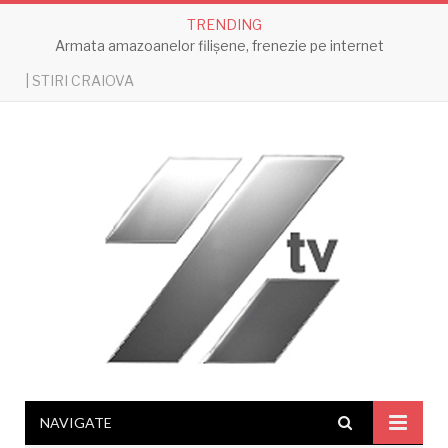
TRENDING
Armata amazoanelor filișene, frenezie pe internet
| STIRI CRAIOVA
NAVIGATE