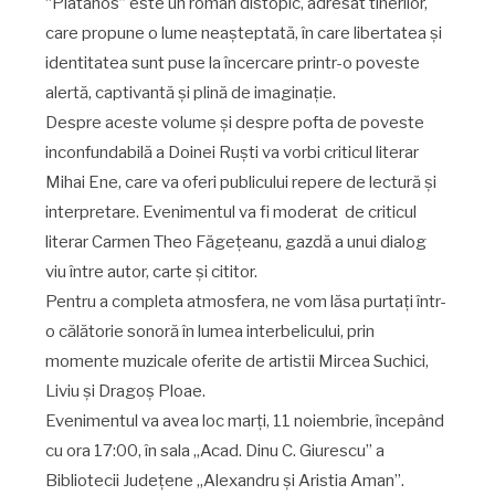
“Platanos” este un roman distopic, adresat tinerilor,
care propune o lume neașteptată, în care libertatea și
identitatea sunt puse la încercare printr-o poveste
alertă, captivantă și plină de imaginație.
Despre aceste volume și despre pofta de poveste
inconfundabilă a Doinei Ruști va vorbi criticul literar
Mihai Ene, care va oferi publicului repere de lectură și
interpretare. Evenimentul va fi moderat de criticul
literar Carmen Theo Făgețeanu, gazdă a unui dialog
viu între autor, carte și cititor.
Pentru a completa atmosfera, ne vom lăsa purtați într-
o călătorie sonoră în lumea interbelicului, prin
momente muzicale oferite de artistii Mircea Suchici,
Liviu și Dragoș Ploae.
Evenimentul va avea loc marți, 11 noiembrie, începând
cu ora 17:00, în sala „Acad. Dinu C. Giurescu” a
Bibliotecii Județene „Alexandru și Aristia Aman”.