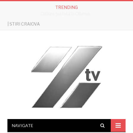
TRENDING
Cultura țestului în Oltenia
| STIRI CRAIOVA
NAVIGATE