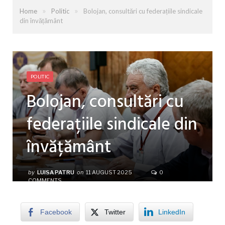
»
»
Home
Politic
Bolojan, consultări cu federațiile sindicale
din învățământ
POLITIC
Bolojan, consultări cu
federațiile sindicale din
învățământ
by
LUISA PATRU
on
11 AUGUST 2025
0
COMMENTS
Facebook
Twitter
LinkedIn