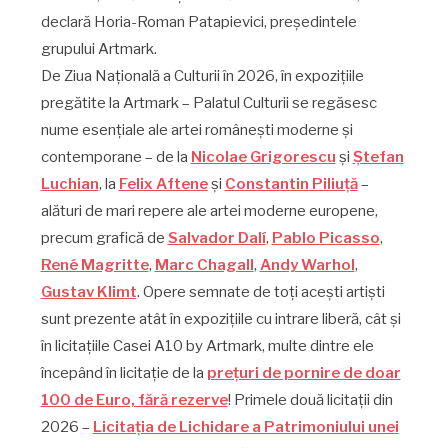
declară Horia-Roman Patapievici, președintele
grupului Artmark.
De Ziua Națională a Culturii în 2026, în expozițiile
pregătite la Artmark – Palatul Culturii se regăsesc
nume esențiale ale artei românești moderne și
contemporane – de la
Nicolae Grigorescu
și
Ștefan
Luchian
, la
Felix Aftene
și
Constantin Piliuță
–
alături de mari repere ale artei moderne europene,
precum grafică de
Salvador Dalí
,
Pablo Picasso
,
René Magritte
,
Marc Chagall
,
Andy Warhol
,
Gustav Klimt
. Opere semnate de toți acești artiști
sunt prezente atât în expozițiile cu intrare liberă, cât și
în licitațiile Casei A10 by Artmark, multe dintre ele
începând în licitație de la
prețuri de pornire de doar
100 de Euro, fără rezerve
! Primele două licitații din
2026 –
Licitația de Lichidare a Patrimoniului unei