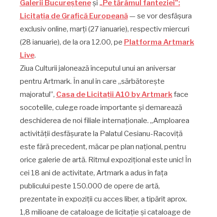
Galerii Bucureștene
și
„Pe tărâmul fanteziei”:
Licitația de Grafică Europeană
— se vor desfășura
exclusiv online, marți (27 ianuarie), respectiv miercuri
(28 ianuarie), de la ora 12.00, pe
Platforma Artmark
Live
.
Ziua Culturii jalonează începutul unui an aniversar
pentru Artmark. În anul în care „sărbătorește
majoratul”,
Casa de Licitații A10 by Artmark
face
socotelile, culege roade importante și demarează
deschiderea de noi filiale internaționale. „Amploarea
activității desfășurate la Palatul Cesianu-Racoviță
este fără precedent, măcar pe plan național, pentru
orice galerie de artă. Ritmul expozițional este unic! În
cei 18 ani de activitate, Artmark a adus în fața
publicului peste 150.000 de opere de artă,
prezentate în expoziții cu acces liber, a tipărit aprox.
1,8 milioane de cataloage de licitație și cataloage de