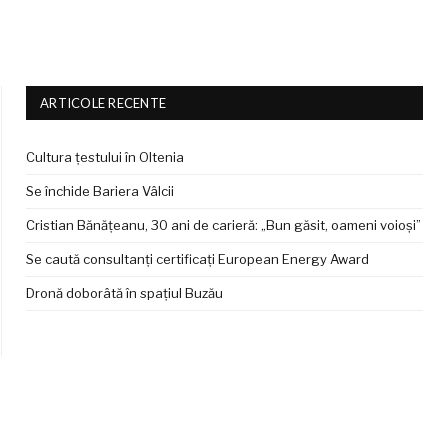
ARTICOLE RECENTE
Cultura țestului în Oltenia
Se închide Bariera Vâlcii
Cristian Bănățeanu, 30 ani de carieră: „Bun găsit, oameni voioși”
Se caută consultanți certificați European Energy Award
Dronă doborâtă în spațiul Buzău