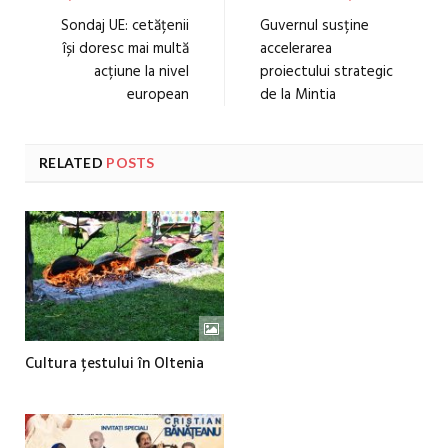
Sondaj UE: cetățenii
Guvernul susține
își doresc mai multă
accelerarea
acțiune la nivel
proiectului strategic
european
de la Mintia
RELATED
POSTS
Cultura țestului în Oltenia