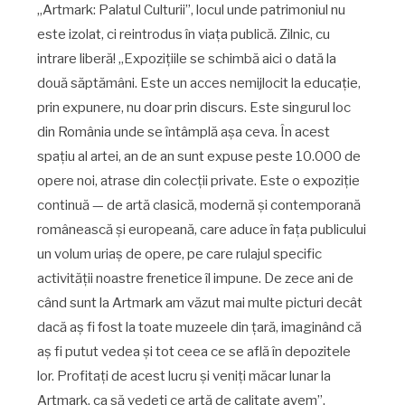
„Artmark: Palatul Culturii”, locul unde patrimoniul nu
este izolat, ci reintrodus în viața publică. Zilnic, cu
intrare liberă! „Expozițiile se schimbă aici o dată la
două săptămâni. Este un acces nemijlocit la educație,
prin expunere, nu doar prin discurs. Este singurul loc
din România unde se întâmplă aşa ceva. În acest
spațiu al artei, an de an sunt expuse peste 10.000 de
opere noi, atrase din colecții private. Este o expoziție
continuă — de artă clasică, modernă și contemporană
românească și europeană, care aduce în fața publicului
un volum uriaș de opere, pe care rulajul specific
activității noastre frenetice îl impune. De zece ani de
când sunt la Artmark am văzut mai multe picturi decât
dacă aș fi fost la toate muzeele din țară, imaginând că
aș fi putut vedea și tot ceea ce se află în depozitele
lor. Profitați de acest lucru și veniți măcar lunar la
Artmark, ca să vedeți ce artă de calitate avem”,