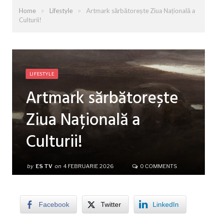
»
»
Home
Lifestyle
Artmark sărbătorește Ziua Națională a
Culturii!
LIFESTYLE
Artmark sărbătorește
Ziua Națională a
Culturii!
by
ES TV
on
4 FEBRUARIE 2026
0 COMMENTS
Facebook
Twitter
LinkedIn