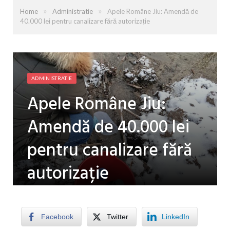
»
»
Home
Administratie
Apele Române Jiu: Amendă de
40.000 lei pentru canalizare fără autorizație
ADMINISTRATIE
Apele Române Jiu:
Amendă de 40.000 lei
pentru canalizare fără
autorizație
by
LUISA PATRU
on
20 IANUARIE 2026
0
COMMENTS
Facebook
Twitter
LinkedIn