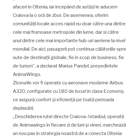
afaceri in Oltenia, iar începând de astăzi le aducem
Craiova la o oră de zbor. De asemenea, oferim
comunității locale acces rapid nu doar către una dintre
cele mai frumoase metropole din lume, dar si către
unul dintre cele mai importante hub-uri aeriene la nivel
mondial. De aici, pasagerii pot continua călătoriile spre
sute de destinații globale, fie în scop de business, fie
de turism”, a declarat Marius Pandel, președintele
AnimaWings.
Zborurile vor fi operate cu aeronave moderne Airbus
A320, configurate cu 180 de locuri în clasa Economy,
ce asigură confort și eficiență pe toată perioada
deplasării.
„Deschiderea rutei directe Craiova–Istanbul, operată
de Animawings în fiecare zi de luni și vineri, marchează
un nou pas în strategia noastră de a conecta Oltenia