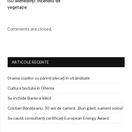
ISU Mehedinți: Incendiu de
vegetație
Comments are closed.
ARTICOLE RECENTE
Drama copiilor cu părinți plecați în străinătate
Cultura țestului în Oltenia
Se închide Bariera Vâlcii
Cristian Bănățeanu, 30 ani de carieră: „Bun găsit, oameni voioși”
Se caută consultanți certificați European Energy Award