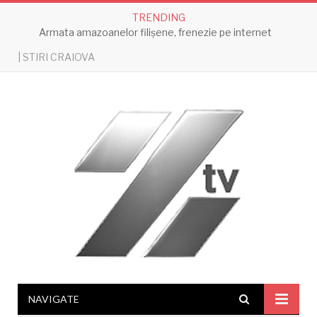
TRENDING
Armata amazoanelor filișene, frenezie pe internet
| STIRI CRAIOVA
NAVIGATE