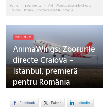
»
»
Home
Evenimente
AnimaWings: Zborurile directe
Craiova – Istanbul, premieră pentru România
EVENIMENTE
AnimaWings: Zborurile
directe Craiova –
Istanbul, premieră
pentru România
by
LUISA PATRU
on
3 OCTOMBRIE 2025
0
COMMENTS
Facebook
Twitter
LinkedIn