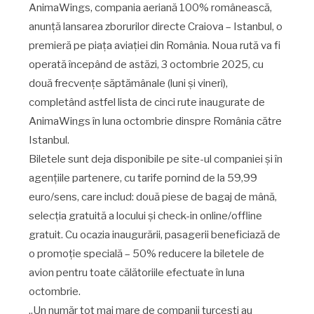
AnimaWings, compania aeriană 100% românească,
anunță lansarea zborurilor directe Craiova – Istanbul, o
premieră pe piața aviației din România. Noua rută va fi
operată începând de astăzi, 3 octombrie 2025, cu
două frecvențe săptămânale (luni și vineri),
completând astfel lista de cinci rute inaugurate de
AnimaWings în luna octombrie dinspre România către
Istanbul.
Biletele sunt deja disponibile pe site-ul companiei și în
agențiile partenere, cu tarife pornind de la 59,99
euro/sens, care includ: două piese de bagaj de mână,
selecția gratuită a locului și check-in online/offline
gratuit. Cu ocazia inaugurării, pasagerii beneficiază de
o promoție specială – 50% reducere la biletele de
avion pentru toate călătoriile efectuate în luna
octombrie.
„Un număr tot mai mare de companii turcesti au