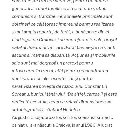
construieşte trei fire narative, pentru tot atâtea
generaţii ale unei familii ce a trecut prin război,
comunism şi tranziţie. Personajele principale sunt
doi tineri ce călătoresc împreună pentru realizarea
„Unui amplu reportaj de ţară”, o bună parte din el
fiind legat de Craiova şi de împrejurimile sale, oraşul
natal al „Băiatului”, în care „Fata” bănuieşte că s-ar fi
ascuns şi mama sa dispărută. Acţiunea şi mobilurile
sale sunt mai degrabă un pretext pentru
întoarcerea în trecut, atât pentru reconstituirea
unei istorii sociale recente, cât şi pentru
narativizarea poveştii de război a lui Constantin
Soreanu, bunicul tânărului. (De altfel, cartea îi şi este
dedicată acestuia, ceea ce relevă dimensiunea sa
autobiografică.) – Gabriel Nedelea
Augustin Cupșa, prozator, scriitor, scenarist și medic
psihiatru, s-a născut la Craiova, în anul 1980. A lucrat