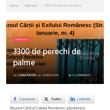
»
»
Home
Lifestyle
3300 de perechi de palme
LIFESTYLE
3300 de perechi de
palme
by
LUISA PATRU
on
22 MAI 2026
0 COMMENTS
Facebook
Twitter
LinkedIn
Muzeul Cărții și Exilului Românesc găzduiește